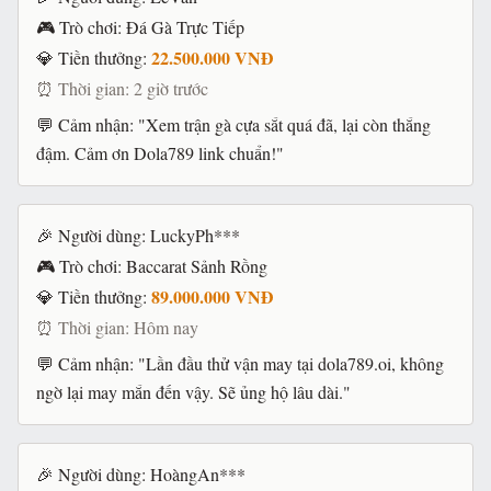
🎮 Trò chơi: Đá Gà Trực Tiếp
22.500.000 VNĐ
💎 Tiền thưởng:
⏰ Thời gian: 2 giờ trước
💬 Cảm nhận: "Xem trận gà cựa sắt quá đã, lại còn thắng
đậm. Cảm ơn Dola789 link chuẩn!"
🎉 Người dùng: LuckyPh***
🎮 Trò chơi: Baccarat Sảnh Rồng
89.000.000 VNĐ
💎 Tiền thưởng:
⏰ Thời gian: Hôm nay
💬 Cảm nhận: "Lần đầu thử vận may tại dola789.oi, không
ngờ lại may mắn đến vậy. Sẽ ủng hộ lâu dài."
🎉 Người dùng: HoàngAn***