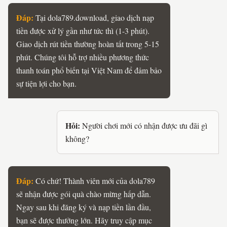
Đáp:
Tại dola789.download, giao dịch nạp
tiền được xử lý gần như tức thì (1-3 phút).
Giao dịch rút tiền thường hoàn tất trong 5-15
phút. Chúng tôi hỗ trợ nhiều phương thức
thanh toán phổ biến tại Việt Nam để đảm bảo
sự tiện lợi cho bạn.
Hỏi:
Người chơi mới có nhận được ưu đãi gì
không?
Đáp:
Có chứ! Thành viên mới của dola789
sẽ nhận được gói quà chào mừng hấp dẫn.
Ngay sau khi đăng ký và nạp tiền lần đầu,
bạn sẽ được thưởng lớn. Hãy truy cập mục