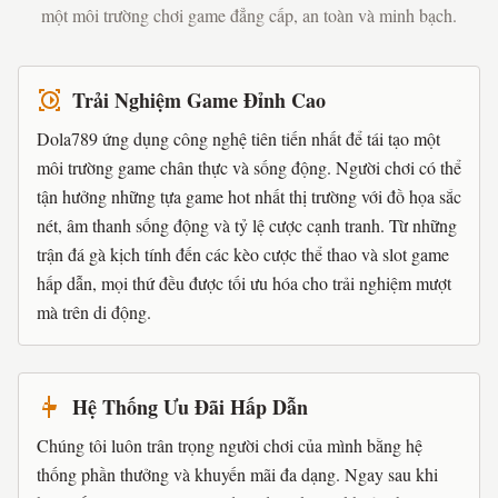
một môi trường chơi game đẳng cấp, an toàn và minh bạch.
Trải Nghiệm Game Đỉnh Cao
Dola789 ứng dụng công nghệ tiên tiến nhất để tái tạo một
môi trường game chân thực và sống động. Người chơi có thể
tận hưởng những tựa game hot nhất thị trường với đồ họa sắc
nét, âm thanh sống động và tỷ lệ cược cạnh tranh. Từ những
trận đá gà kịch tính đến các kèo cược thể thao và slot game
hấp dẫn, mọi thứ đều được tối ưu hóa cho trải nghiệm mượt
mà trên di động.
Hệ Thống Ưu Đãi Hấp Dẫn
Chúng tôi luôn trân trọng người chơi của mình bằng hệ
thống phần thưởng và khuyến mãi đa dạng. Ngay sau khi