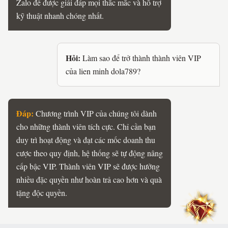
Zalo để được giải đáp mọi thắc mắc và hỗ trợ
kỹ thuật nhanh chóng nhất.
Hỏi:
Làm sao để trở thành thành viên VIP
của lien minh dola789?
Đáp:
Chương trình VIP của chúng tôi dành
cho những thành viên tích cực. Chỉ cần bạn
duy trì hoạt động và đạt các mốc doanh thu
cược theo quy định, hệ thống sẽ tự động nâng
cấp bậc VIP. Thành viên VIP sẽ được hưởng
nhiều đặc quyền như hoàn trả cao hơn và quà
tặng độc quyền.