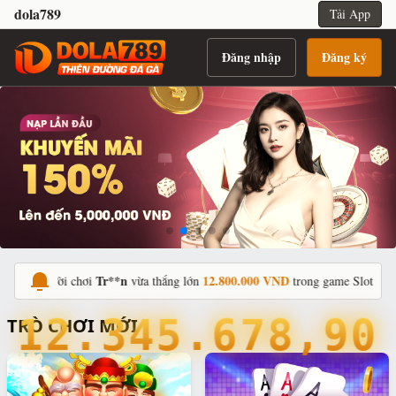
dola789
Tải App
Đăng nhập
Đăng ký
Nguy**n
5.000.000 VND
Chúc mừng người chơi
đã rút thành công
Tr**n
12.800.000 VND
Người chơi
vừa thắng lớn
trong game Slot Nổ Hũ!
Ph**m
2.500.000 VND
Thành viên
đã rút tiền
thành công. Giao dịch siêu tốc! ⚡️
12.345.678,90
TRÒ CHƠI MỚI
L**
Vòng Quay May Mắn
Tin nóng! Người chơi
đã trúng thưởng từ sự kiện
Tải App Dola789
Thông báo:
ngay để nhận khuyến mãi độc quyền và trải nghiệm game mượt mà nhất! 🚀
H**ng
8.650.000 VND
Chúc mừng
vừa rút
về tài khoản. Uy tín là vàng! ✨
Nguy**n
5.000.000 VND
Chúc mừng người chơi
đã rút thành công