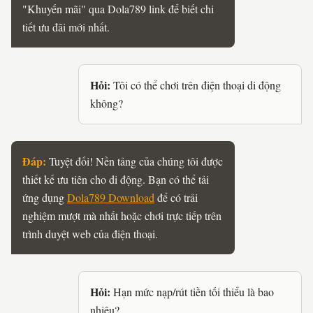
"Khuyến mãi" qua Dola789 link để biết chi
tiết ưu đãi mới nhất.
Hỏi:
Tôi có thể chơi trên điện thoại di động
không?
Đáp:
Tuyệt đối! Nền tảng của chúng tôi được
thiết kế ưu tiên cho di động. Bạn có thể tải
ứng dụng
Dola789 Download
để có trải
nghiệm mượt mà nhất hoặc chơi trực tiếp trên
trình duyệt web của điện thoại.
Hỏi:
Hạn mức nạp/rút tiền tối thiểu là bao
nhiêu?