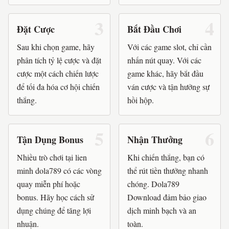
3
4
Đặt Cược
Bắt Đầu Chơi
Sau khi chọn game, hãy
Với các game slot, chỉ cần
phân tích tỷ lệ cược và đặt
nhấn nút quay. Với các
cược một cách chiến lược
game khác, hãy bắt đầu
để tối đa hóa cơ hội chiến
ván cược và tận hưởng sự
thắng.
hồi hộp.
5
6
Tận Dụng Bonus
Nhận Thưởng
Nhiều trò chơi tại lien
Khi chiến thắng, bạn có
minh dola789 có các vòng
thể rút tiền thưởng nhanh
quay miễn phí hoặc
chóng. Dola789
bonus. Hãy học cách sử
Download đảm bảo giao
dụng chúng để tăng lợi
dịch minh bạch và an
nhuận.
toàn.