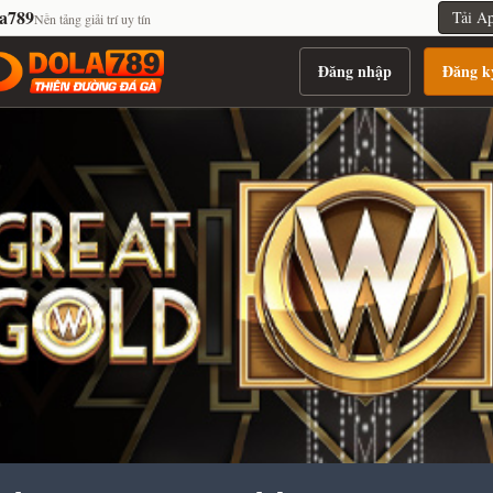
la789
Tải A
Nền tảng giải trí uy tín
Đăng nhập
Đăng k