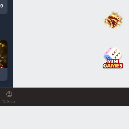
00
Tài Khoản