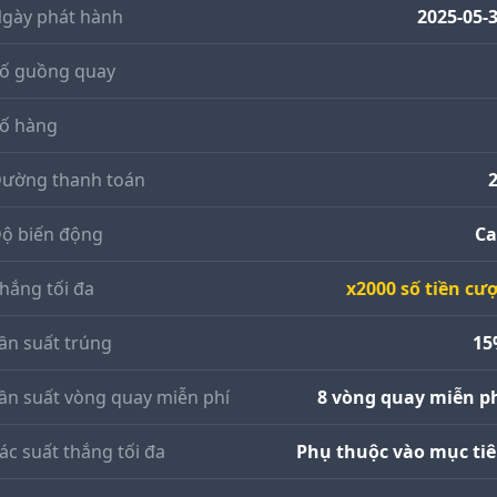
gày phát hành
2025-05-
ố guồng quay
ố hàng
ường thanh toán
ộ biến động
Ca
hắng tối đa
x2000 số tiền cư
ần suất trúng
15
ần suất vòng quay miễn phí
8 vòng quay miễn p
ác suất thắng tối đa
Phụ thuộc vào mục ti