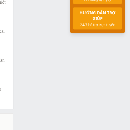
iết
HƯỚNG DẪN TRỢ
GIÚP
24/7 hỗ trợ trực tuyến
cài
oàn
p