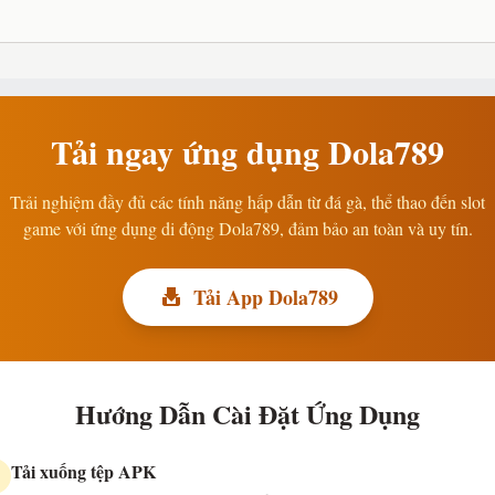
Tải ngay ứng dụng Dola789
Trải nghiệm đầy đủ các tính năng hấp dẫn từ đá gà, thể thao đến slot
game với ứng dụng di động Dola789, đảm bảo an toàn và uy tín.
Tải App Dola789
Hướng Dẫn Cài Đặt Ứng Dụng
Tải xuống tệp APK